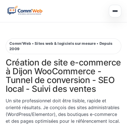
Accueil
Comm’Web • Sites web & logiciels sur mesure • Depuis
Sites web
2009
Création de site e-commerce
E-commerce local
à Dijon
WooCommerce -
Tunnel de conversion - SEO
Logiciels sur mesure
local - Suivi des ventes
Référencement SEO
Un site professionnel doit être lisible, rapide et
orienté résultats. Je conçois des sites administrables
Réalisations
(WordPress/Elementor), des boutiques e-commerce
et des pages optimisées pour le référencement local.
À propos